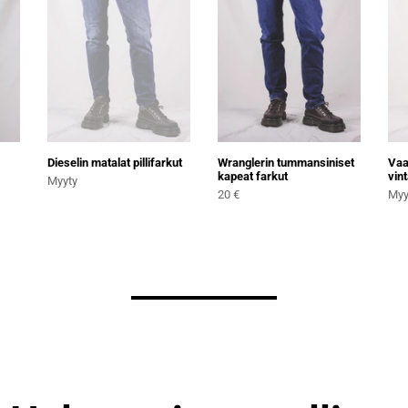
farkut
Dieselin matalat pillifarkut
Wranglerin tummansiniset
Vaa
kapeat farkut
vin
Normaali
Myyty
Normaali
No
20 €
Myy
hinta
hinta
hin