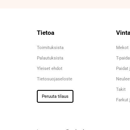
Tietoa
Vint
Toimituksista
Mekot
Palautuksista
T-paidat
Yleiset ehdot
Paidat 
Tietosuojaseloste
Neulee
Takit
Peruuta tilaus
Farkut 