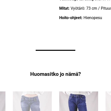
Mitat:
Vyötärö: 73 cm / Pituu
Hoito-ohjeet:
Hienopesu
Huomasitko jo nämä?
Dieselin
Wranglerin
Vaa
matalat
tummansiniset
Wra
pillifarkut
kapeat
vin