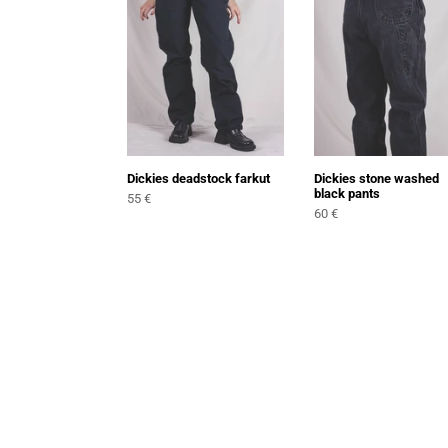
black
pants
Dickies deadstock farkut
Dickies stone washed
black pants
Normaali
55 €
Normaali
60 €
hinta
hinta