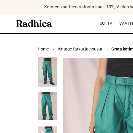
Kolmen vaatteen ostosta saat -10%, Viiden v
UUTTA
VAATT
Home
›
Vintage-farkut ja housut
›
Greta kotim