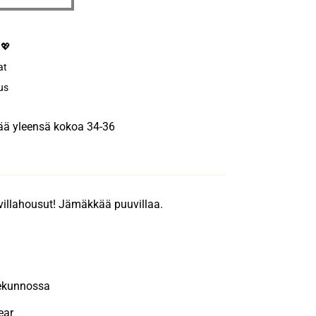
 💖
at
us
tää yleensä kokoa 34-36
uvillahousut! Jämäkkää puuvillaa.
ekunnossa
ear