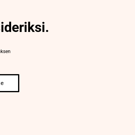
ideriksi.
uksen
je