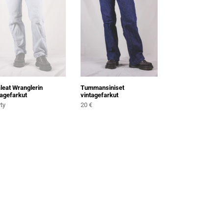
leat Wranglerin
Tummansiniset
tagefarkut
vintagefarkut
rmaali
Normaali
ty
20 €
ta
hinta