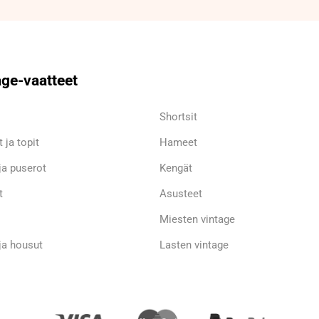
age-vaatteet
Shortsit
 ja topit
Hameet
ja puserot
Kengät
t
Asusteet
Miesten vintage
ja housut
Lasten vintage