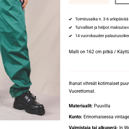
Toimitusaika n. 3-6 arkipäivää
Turvalliset ja helpot maksutav
14 vuorokauden palautusoike
Malli on 162 cm pitkä / Käyt
Ihanat vihreät kotimaiset pu
Vuorettomat.
Materiaalit:
Puuvilla
Kunto:
Erinomaisessa vintag
Valmistaja tai alkuperä:
In W