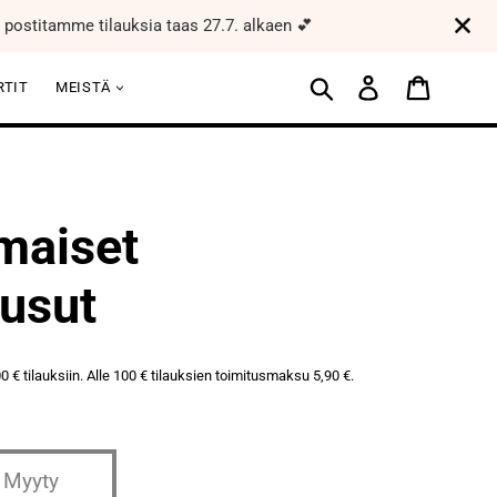
postitamme tilauksia taas 27.7. alkaen 💕
Etsi
Ostoskor
RTIT
MEISTÄ
maiset
ousut
00 € tilauksiin. Alle 100 € tilauksien toimitusmaksu 5,90 €.
Myyty