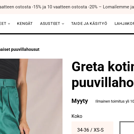
aatteen ostosta -15% ja 10 vaatteen ostosta -20% – Lomailemme ja 
EET
KENGÄT
ASUSTEET
TAIDE JA KÄSITYÖ
LAHJAKO
aiset puuvillahousut
Greta koti
puuvillah
Normaali
Myyty
Ilmainen toimitus yli 1
hinta
Koko