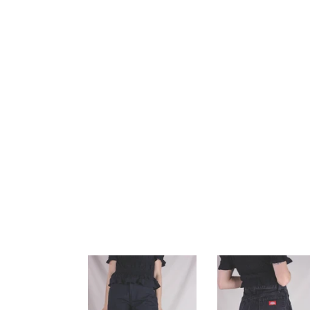
Dickies
Dickies
deadstock
stone
farkut
washed