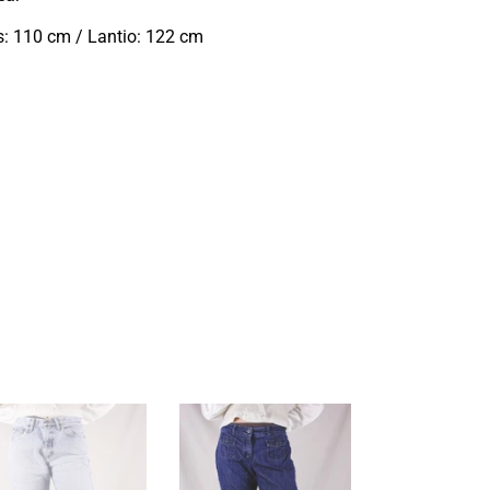
s: 110 cm / Lantio: 122 cm
leat
Tummansiniset
nglerin
vintagefarkut
tagefarkut