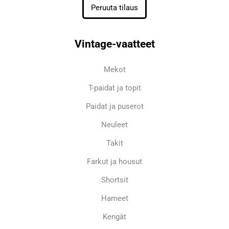
Peruuta tilaus
Vintage-vaatteet
Mekot
T-paidat ja topit
Paidat ja puserot
Neuleet
Takit
Farkut ja housut
Shortsit
Hameet
Kengät