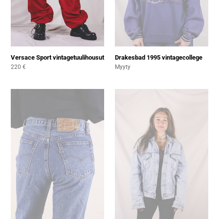
Versace Sport vintagetuulihousut
Drakesbad 1995 vintagecollege
Normaali
Normaali
220 €
Myyty
hinta
hinta
Leviksen
Leviksen
Amerikassa
vintagefarkkutakki
valmistetut
80-
luvun
vintagefarkut