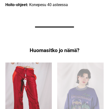
Hoito-ohjeet:
Konepesu 40 asteessa
Huomasitko jo nämä?
Versace
Drakesbad
Sport
1995
vintagetuulihousut
vintagecollege