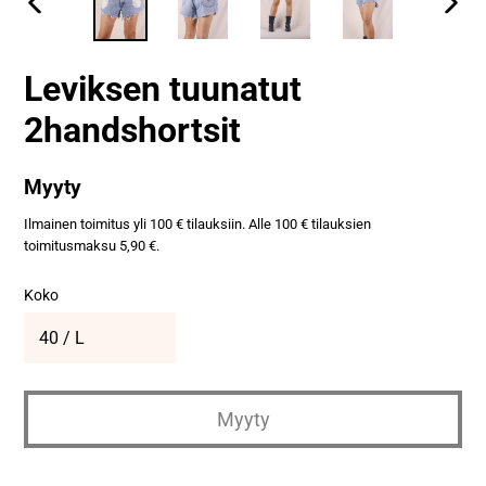
Leviksen tuunatut
2handshortsit
Normaali
Myyty
hinta
Ilmainen toimitus yli 100 € tilauksiin. Alle 100 € tilauksien
toimitusmaksu 5,90 €.
Koko
Myyty