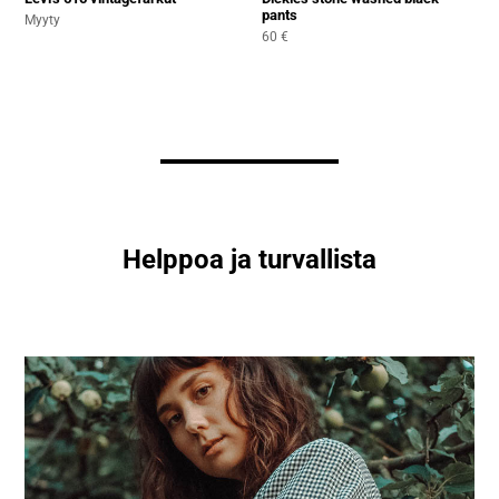
pants
Normaali
Myyty
Normaali
60 €
hinta
hinta
Helppoa ja turvallista